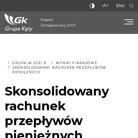
-A+
ENG
Raport
Zintegrowany 2021
GRUPA W 2021 R.
WYNIKI FINANSOWE
SKONSOLIDOWANY RACHUNEK PRZEPŁYWÓW
PIENIĘŻNYCH
Skonsolidowany
rachunek
przepływów
pieniężnych