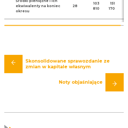
Środki pieniężne i ich
103
151
ekwiwalenty na koniec
28
810
170
okresu
Skonsolidowane sprawozdanie ze
zmian w kapitale własnym
Noty objaśniające