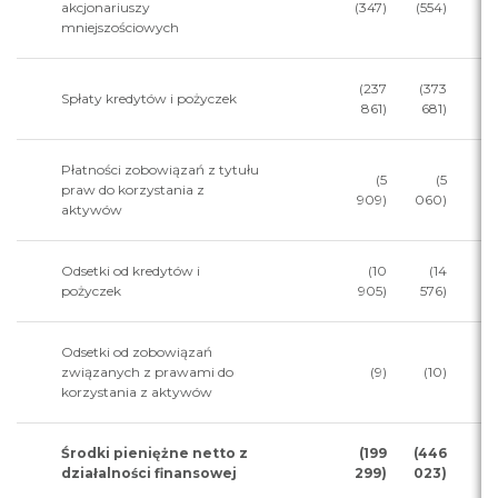
akcjonariuszy
(347)
(554)
mniejszościowych
(237
(373
Spłaty kredytów i pożyczek
861)
681)
Płatności zobowiązań z tytułu
(5
(5
praw do korzystania z
909)
060)
aktywów
Odsetki od kredytów i
(10
(14
pożyczek
905)
576)
Odsetki od zobowiązań
związanych z prawami do
(9)
(10)
korzystania z aktywów
Środki pieniężne netto z
(199
(446
działalności finansowej
299)
023)