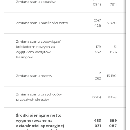
Zmiana stanu zapasów
094)
781)
(247
Zmiana stanu należności netto
3 820
421)
Zmiana stanu zobowiązań
krótkoterminowych za
179
61
wyjątkiem kredytów i
532
826
leasingów
2
Zmiana stanu rezerw
13 190
262
Zmiana stanu przychodów
(778)
(564)
przyszłych okresów
Środki pieniężne netto
wygenerowane na
453
689
działalności operacyjnej
031
087