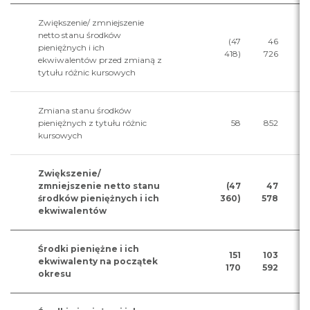
Zwiększenie/ zmniejszenie
netto stanu środków
(47
46
pieniężnych i ich
418)
726
ekwiwalentów przed zmianą z
tytułu różnic kursowych
Zmiana stanu środków
pieniężnych z tytułu różnic
58
852
kursowych
Zwiększenie/
zmniejszenie netto stanu
(47
47
środków pieniężnych i ich
360)
578
ekwiwalentów
Środki pieniężne i ich
151
103
ekwiwalenty na początek
170
592
okresu