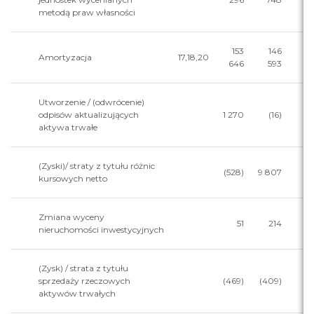
metodą praw własności
153
146
Amortyzacja
17,18,20
646
593
Utworzenie / (odwrócenie)
odpisów aktualizujących
1 270
(16)
aktywa trwałe
(Zyski)/ straty z tytułu różnic
(528)
9 807
kursowych netto
Zmiana wyceny
51
214
nieruchomości inwestycyjnych
(Zysk) / strata z tytułu
sprzedaży rzeczowych
(469)
(409)
aktywów trwałych