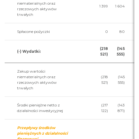
niematerialnych oraz
1 399
1 604
rzeczowych aktywów
trwałych
Spłacone pożyczki
0
80
(218
(145
(-) Wydatki:
521)
555)
Zakup wartości
niematerialnych oraz
(218
(145
rzeczowych aktywów
521)
555)
trwałych
Środki pieniężne netto z
(217
(143
działalności inwestycyjnej
122)
871)
Przepływy środków
pieniężnych z działalności
finansowej