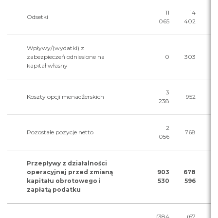
11
14
Odsetki
065
402
Wpływy/(wydatki) z
zabezpieczeń odniesione na
0
303
kapitał własny
3
Koszty opcji menadżerskich
952
238
2
Pozostałe pozycje netto
768
056
Przepływy z działalności
operacyjnej przed zmianą
903
678
kapitału obrotowego i
530
596
zapłatą podatku
(384
(67