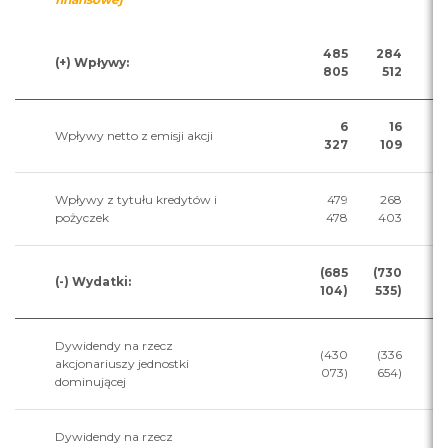
485
284
(+) Wpływy:
805
512
6
16
Wpływy netto z emisji akcji
327
109
Wpływy z tytułu kredytów i
479
268
pożyczek
478
403
(685
(730
(-) Wydatki:
104)
535)
Dywidendy na rzecz
(430
(336
akcjonariuszy jednostki
073)
654)
dominującej
Dywidendy na rzecz