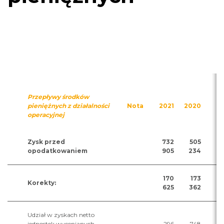
Przepływy środków
pieniężnych z działalności
Nota
2021
2020
operacyjnej
Zysk przed
732
505
opodatkowaniem
905
234
170
173
Korekty:
625
362
Udział w zyskach netto
jednostek wycenianych
296
748