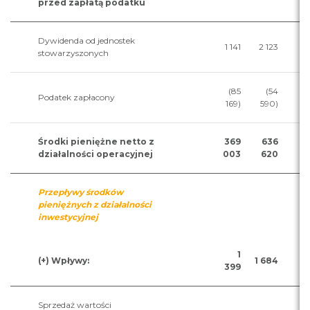
przed zapłatą podatku
Dywidenda od jednostek
1 141
2 123
stowarzyszonych
(85
(54
Podatek zapłacony
169)
590)
Środki pieniężne netto z
369
636
działalności operacyjnej
003
620
Przepływy środków
pieniężnych z działalności
inwestycyjnej
1
(+) Wpływy:
1 684
399
Sprzedaż wartości