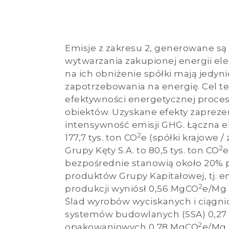
Emisje z zakresu 2, generowane są
wytwarzania zakupionej energii ele
na ich obniżenie spółki mają jedyn
zapotrzebowania na energię. Cel t
efektywności energetycznej proce
obiektów. Uzyskane efekty zaprez
intensywność emisji GHG. Łączna e
2
177,7 tys. ton CO
e (spółki krajowe /
2
Grupy Kęty S.A. to 80,5 tys. ton CO
e
bezpośrednie stanowią około 20% 
produktów Grupy Kapitałowej, tj. e
2
produkcji wyniósł 0,56 MgCO
e/Mg 
Ślad wyrobów wyciskanych i ciągnio
systemów budowlanych (SSA) 0,2
2
opakowaniowych 0,78 MgCO
e/Mg 
2
MgCO
e/Mg (-1,15% r/r).