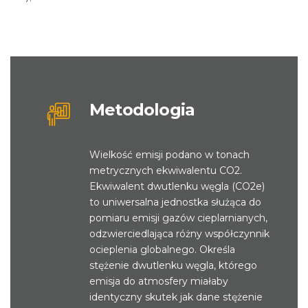
Metodologia
Wielkość emisji podano w tonach
metrycznych ekwiwalentu CO2.
Ekwiwalent dwutlenku węgla (CO2e)
to uniwersalna jednostka służąca do
pomiaru emisji gazów cieplarnianych,
odzwierciedlająca różny współczynnik
ocieplenia globalnego. Określa
stężenie dwutlenku węgla, którego
emisja do atmosfery miałaby
identyczny skutek jak dane stężenie
porównywalnego gazu cieplarnianego.