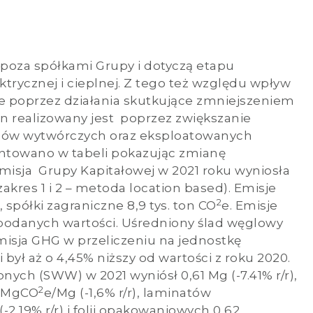
 poza spółkami Grupy i dotyczą etapu
ktrycznej i cieplnej. Z tego też względu wpływ
ie poprzez działania skutkujące zmniejszeniem
en realizowany jest poprzez zwiększanie
sów wytwórczych oraz eksploatowanych
entowano w tabeli pokazując zmianę
misja Grupy Kapitałowej w 2021 roku wyniosła
 zakres 1 i 2 – metoda location based). Emisje
2
, spółki zagraniczne 8,9 tys. ton CO
e. Emisje
podanych wartości. Uśredniony ślad węglowy
misja GHG w przeliczeniu na jednostkę
i był aż o 4,45% niższy od wartości z roku 2020.
nych (SWW) w 2021 wyniósł 0,61 Mg (-7.41% r/r),
2
7 MgCO
e/Mg (-1,6% r/r), laminatów
(-2,19% r/r) i folii opakowaniowych 0,62