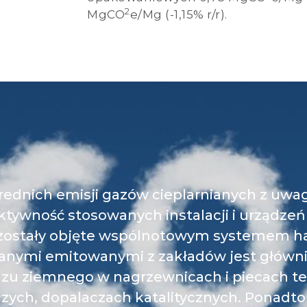
ednich emisji gazów cieplarnianych z uwa
tywność stosowanych instalacji i urządzeń 
 zostały objęte wspólnotowym systemem ha
nianymi emitowanymi z zakładów jest głów
azu ziemnego w nagrzewnicach i piecach te
ych, dopalaczach katalitycznych. Ponadto 
ch oraz HFC stosowane jako czynniki chłod