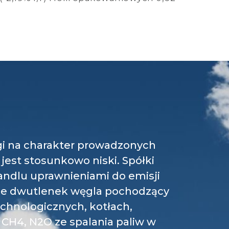
gi na charakter prowadzonych
jest stosunkowo niski. Spółki
ndlu uprawnieniami do emisji
nie dwutlenek węgla pochodzący
chnologicznych, kotłach,
CH4, N2O ze spalania paliw w
nicze.