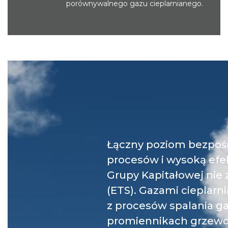
Łączny poziom bezpośr
procesów i wysoką efek
Grupy Kapitałowej nie
(ETS). Gazami cieplar
z procesów spalania g
promiennikach grzewcz
środkach transportowy