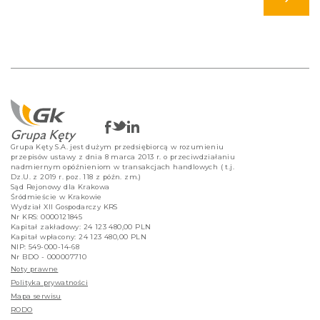
Grupa Kęty S.A. jest dużym przedsiębiorcą w rozumieniu
przepisów ustawy z dnia 8 marca 2013 r. o przeciwdziałaniu
nadmiernym opóźnieniom w transakcjach handlowych ( t.j.
Dz.U. z 2019 r. poz. 118 z późn. zm.)
Sąd Rejonowy dla Krakowa
Śródmieście w Krakowie
Wydział XII Gospodarczy KRS
Nr KRS: 0000121845
Kapitał zakładowy: 24 123 480,00 PLN
Kapitał wpłacony: 24 123 480,00 PLN
NIP: 549-000-14-68
Nr BDO - 000007710
Noty prawne
Polityka prywatności
Mapa serwisu
RODO