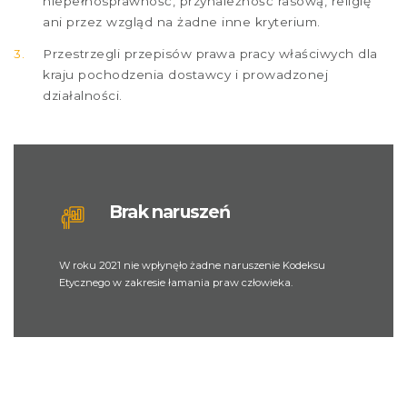
niepełnosprawność, przynależność rasową, religię
ani przez wzgląd na żadne inne kryterium.
Przestrzegli przepisów prawa pracy właściwych dla
kraju pochodzenia dostawcy i prowadzonej
działalności.
Brak naruszeń
W roku 2021 nie wpłynęło żadne naruszenie Kodeksu
Etycznego w zakresie łamania praw człowieka.