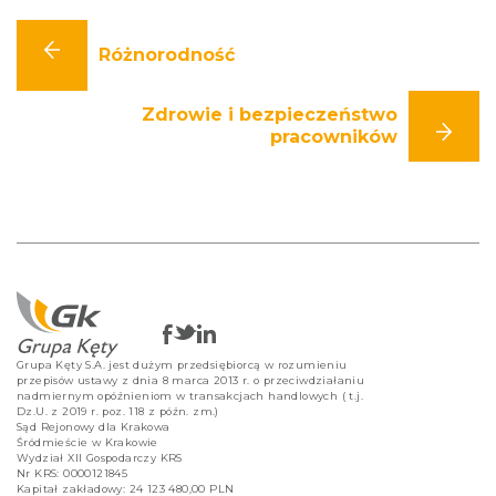
Różnorodność
Zdrowie i bezpieczeństwo
pracowników
Grupa Kęty S.A. jest dużym przedsiębiorcą w rozumieniu
przepisów ustawy z dnia 8 marca 2013 r. o przeciwdziałaniu
nadmiernym opóźnieniom w transakcjach handlowych ( t.j.
Dz.U. z 2019 r. poz. 118 z późn. zm.)
Sąd Rejonowy dla Krakowa
Śródmieście w Krakowie
Wydział XII Gospodarczy KRS
Nr KRS: 0000121845
Kapitał zakładowy: 24 123 480,00 PLN