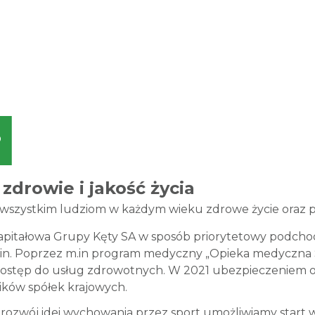
zdrowie i jakość życia
wszystkim ludziom w każdym wieku zdrowe życie oraz
pitałowa Grupy Kęty SA w sposób priorytetowy podcho
dzin. Poprzez m.in program medyczny „Opieka medyczna
dostęp do usług zdrowotnych. W 2021 ubezpieczeniem o
ków spółek krajowych.
rozwój idei wychowania przez sport umożliwiamy start 