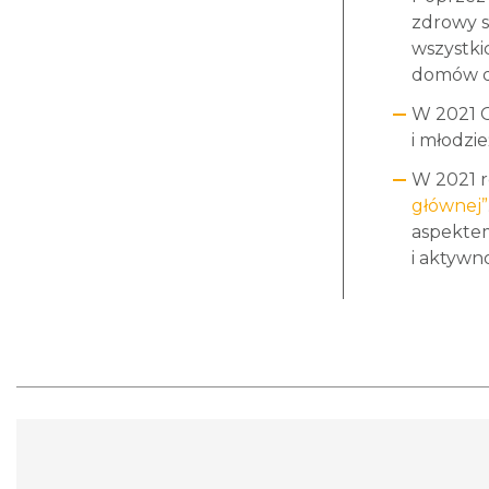
zdrowy s
wszystki
domów dz
W 2021 G
i młodzi
W 2021 r
głównej”
aspektem
i aktywn