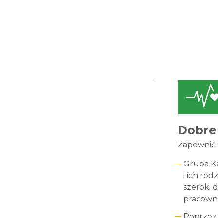
Dobre 
Zapewnić 
Grupa Ka
i ich ro
szeroki 
pracowni
Poprzez 