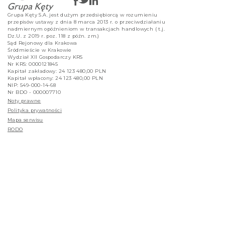
Grupa Kęty S.A. jest dużym przedsiębiorcą w rozumieniu
przepisów ustawy z dnia 8 marca 2013 r. o przeciwdziałaniu
nadmiernym opóźnieniom w transakcjach handlowych ( t.j.
Dz.U. z 2019 r. poz. 118 z późn. zm.)
Sąd Rejonowy dla Krakowa
Śródmieście w Krakowie
Wydział XII Gospodarczy KRS
Nr KRS: 0000121845
Kapitał zakładowy: 24 123 480,00 PLN
Kapitał wpłacony: 24 123 480,00 PLN
NIP: 549-000-14-68
Nr BDO - 000007710
Noty prawne
Polityka prywatności
Mapa serwisu
RODO