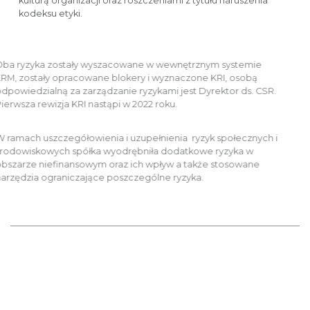
kulturą organizacji oraz roszczeniami z tytułu naruszenia
kodeksu etyki.
Oba ryzyka zostały wyszacowane w wewnętrznym systemie
ERM, zostały opracowane blokery i wyznaczone KRI, osobą
odpowiedzialną za zarządzanie ryzykami jest Dyrektor ds. CSR.
Pierwsza rewizja KRI nastąpi w 2022 roku.
W ramach uszczegółowienia i uzupełnienia ryzyk społecznych i
środowiskowych spółka wyodrębniła dodatkowe ryzyka w
obszarze niefinansowym oraz ich wpływ a także stosowane
narzędzia ograniczające poszczególne ryzyka.
Ryzyka klimatyczne